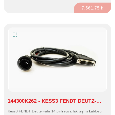
7.561,75 ₺
144300K262 - KESS3 FENDT DEUTZ-
FAHR 14 PIN KABLO
Kess3 FENDT Deutz-Fahr 14 pinli yuvarlak teşhis kablosu