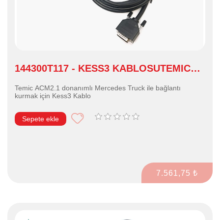
144300T117 - KESS3 KABLOSUTEMIC
ACM2.1 ECU
Temic ACM2.1 donanımlı Mercedes Truck ile bağlantı
kurmak için Kess3 Kablo
Sepete ekle
7.561,75 ₺