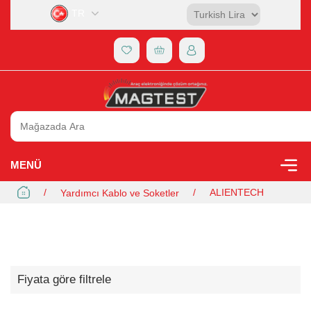
TR
MENÜ
/
/
ALIENTECH
Yardımcı Kablo ve Soketler
Fiyata göre filtrele