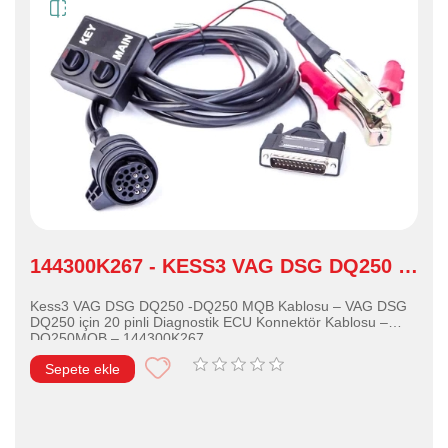
144300K267 - KESS3 VAG DSG DQ250 –
DQ250MQB KABLO
Kess3 VAG DSG DQ250 -DQ250 MQB Kablosu – VAG DSG
DQ250 için 20 pinli Diagnostik ECU Konnektör Kablosu –
DQ250MQB – 144300K267
Sepete ekle