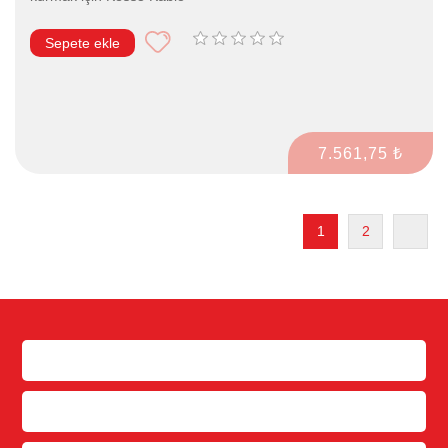
Sepete ekle
7.561,75 ₺
1
2
Bilgi
Müşteri hizmetleri