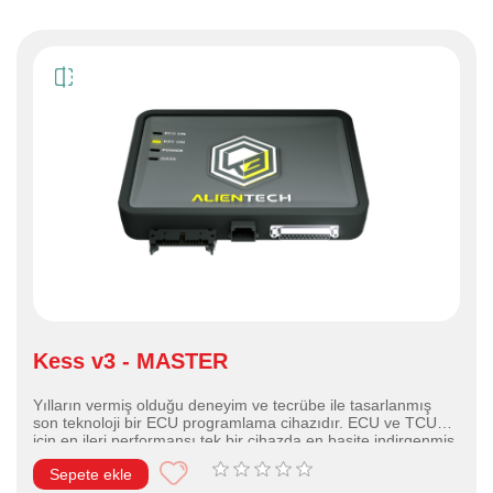
Kess v3 - MASTER
Yılların vermiş olduğu deneyim ve tecrübe ile tasarlanmış
son teknoloji bir ECU programlama cihazıdır. ECU ve TCU
için en ileri performansı tek bir cihazda en basite indirgenmiş
şekilde OBD - BENCH - BOOT protokollerini kullanarak işlem
Sepete ekle
yapmanıza olanak sağlar. Binek araç - hafif ticari, motosiklet -
atv - utv, kamyon - otobüs - taraktör ve deniz araçları