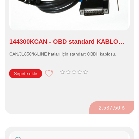
144300KCAN - OBD standard KABLO
CAN/J1850/K
CAN/J1850/K-LINE hatları için standart OBDII kablosu.
Sepete ekle
2.537,50 ₺