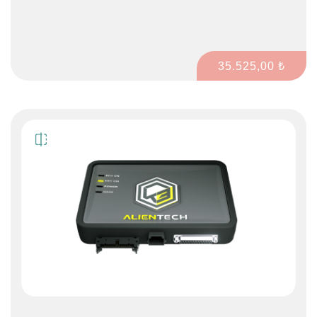
gruplarında 10.000'nin üzerinde araca işlem yapabilirsiniz.
35.525,00 ₺