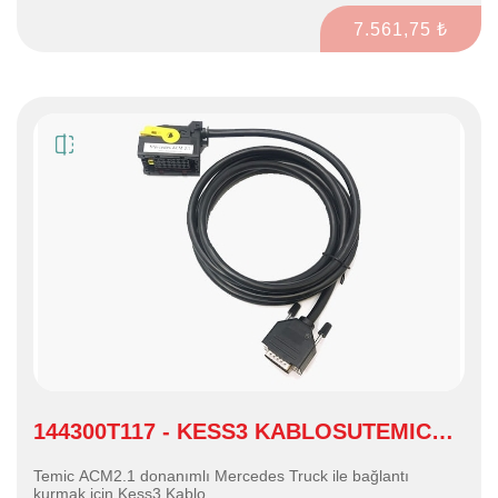
7.561,75 ₺
144300T117 - KESS3 KABLOSUTEMIC
ACM2.1 ECU
Temic ACM2.1 donanımlı Mercedes Truck ile bağlantı
kurmak için Kess3 Kablo