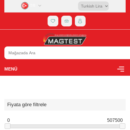
TR
MENÜ
Fiyata göre filtrele
0
507500