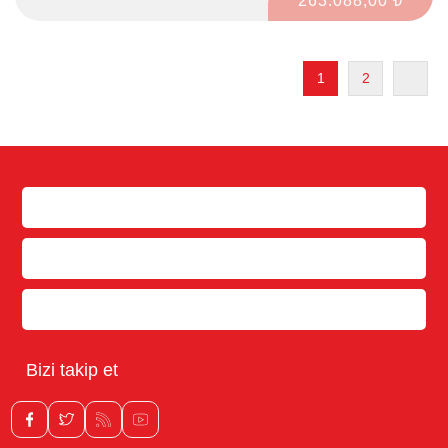
263.088,00 ₺
ve hizmet sonunda RAPORU yazdırma imkanı sağlar.
1
2
Bilgi
Müşteri hizmetleri
Hesabım
Bizi takip et